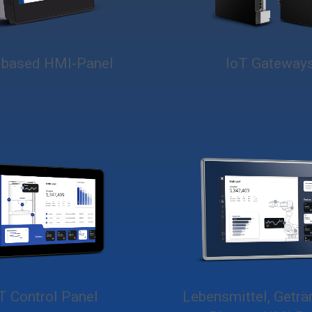
based HMI-Panel
IoT Gateway
T Control Panel
Lebensmittel, Geträ