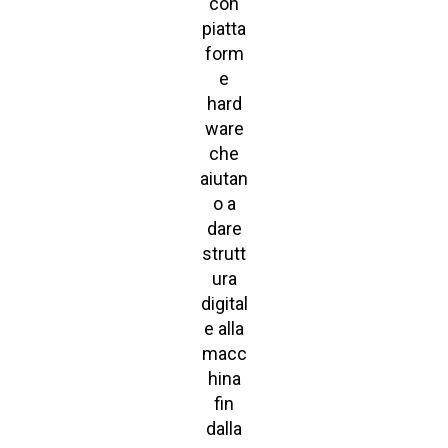
con
piatta
form
e
hard
ware
che
aiutan
o a
dare
strutt
ura
digital
e alla
macc
hina
fin
dalla