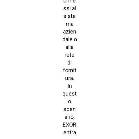
onne
ssi al
siste
ma
azien
dale o
alla
rete
di
fornit
ura.
In
quest
o
scen
ario,
EXOR
entra