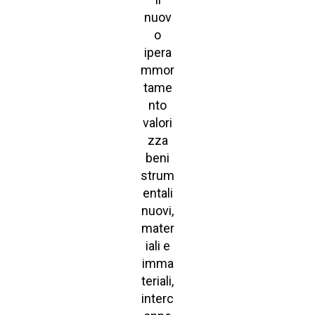
nuov
o
ipera
mmor
tame
nto
valori
zza
beni
strum
entali
nuovi,
mater
iali e
imma
teriali,
interc