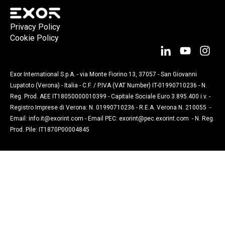
Privacy Policy
Cookie Policy
Exor International S.p.A. - via Monte Fiorino 13, 37057 - San Giovanni
Lupatoto (Verona) - Italia - C.F. / P.IVA (VAT Number) IT-01990710236 - N.
Reg. Prod. AEE IT18050000010399 - Capitale Sociale Euro 3.895.400 i.v. -
Registro Imprese di Verona: N. 01990710236 - R.E.A. Verona N. 210055 -
Email:
info.it@exorint.com
- Email PEC:
exorint@pec.exorint.com
- N. Reg.
Prod. Pile: IT1870P00004845