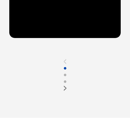
<
●
●
●
>