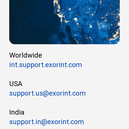
Worldwide
int.support.exorint.com
USA
support.us@exorint.com
India
support.in@exorint.com