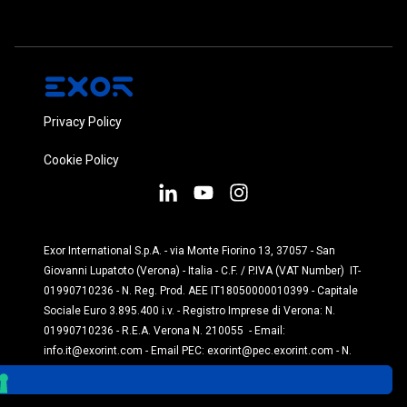
Privacy Policy
Cookie Policy
Exor International S.p.A. - via Monte Fiorino 13, 37057 - San
Giovanni Lupatoto (Verona) - Italia - C.F. / P.IVA (VAT Number) IT-
01990710236 - N. Reg. Prod. AEE IT18050000010399 - Capitale
Sociale Euro 3.895.400 i.v. - Registro Imprese di Verona: N.
01990710236 - R.E.A. Verona N. 210055 - Email:
info.it@exorint.com
-
Email PEC:
exorint@pec.exorint.com
- N.
Reg. Prod. Pile: IT1870P00004845