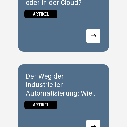
oder in der Cloud?
ARTIKEL
Der Weg der
industriellen
Automatisierung: Wie
sich die X-Plattform mit
ARTIKEL
der Industrie
weiterentwickelt