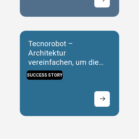
Tecnorobot –
Architektur
vereinfachen, um die
Zukunft der Maschinen
SUCCESS STORY
zu gestalten