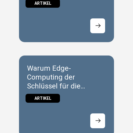
ARTIKEL
Warum Edge-
Computing der
Schlüssel für die
effektive Nutzung der
ARTIKEL
industriellen Cloud ist