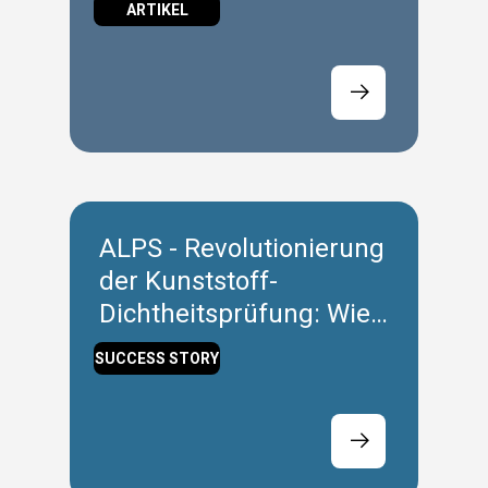
ARTIKEL
ALPS - Revolutionierung
der Kunststoff-
Dichtheitsprüfung: Wie
ALPS und Exor die
SUCCESS STORY
Ausfallzeiten
minimieren und die
Effizienz steigern