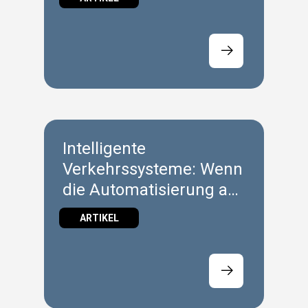
Intelligente
Verkehrssysteme: Wenn
die Automatisierung an
den Rand rückt
ARTIKEL