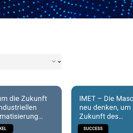
m die Zukunft
IMET – Die Mas
ndustriellen
neu denken, um 
matisierung
Zukunft des
ehmend
Produkts zu
KEL
SUCCESS