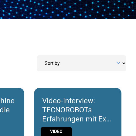
chine
Video-Interview:
die
TECNOROBOTs
Erfahrungen mit Exor
International
VIDEO