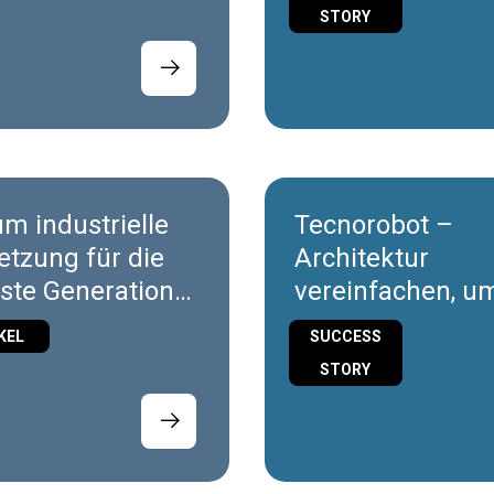
waregesteuert ist
gestalten
STORY
m industrielle
Tecnorobot –
etzung für die
Architektur
ste Generation
vereinfachen, u
ler
Zukunft der
KEL
SUCCESS
gieplattformen
Maschinen zu
STORY
ig ist
gestalten