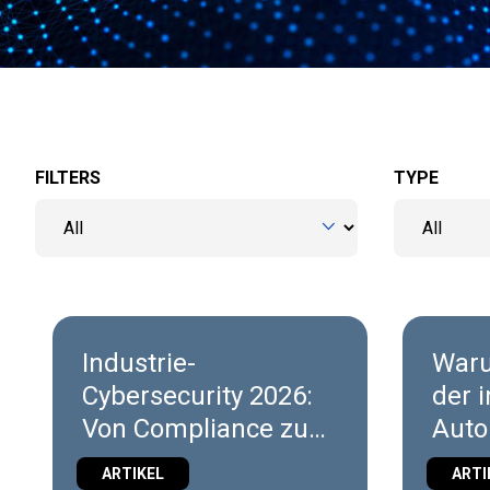
FILTERS
TYPE
Industrie-
Waru
Cybersecurity 2026:
der i
Von Compliance zu
Auto
Lebenszyklus
zun
ARTIKEL
ARTI