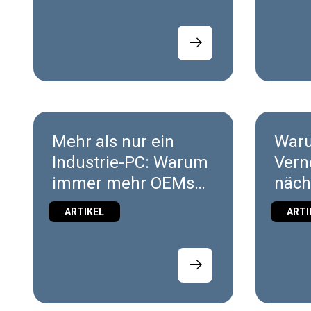
soft
Mehr als nur ein
Waru
Industrie-PC: Warum
Vern
immer mehr OEMs
näch
die
mobi
ARTIKEL
ARTI
Maschinenarchitektu
Ener
r neu überdenken
wicht