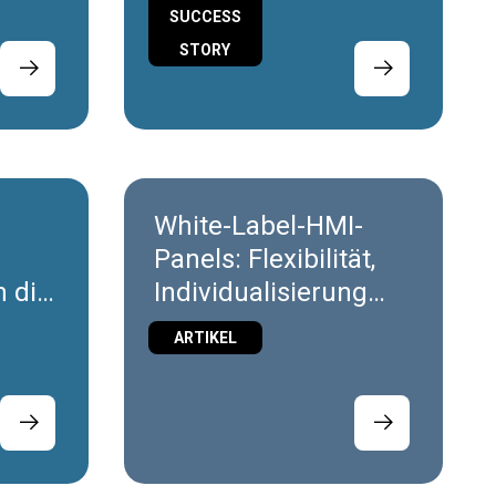
SUCCESS
STORY
White-Label-HMI-
Panels: Flexibilität,
m die
Individualisierung
und Markenkontrolle
ARTIKEL