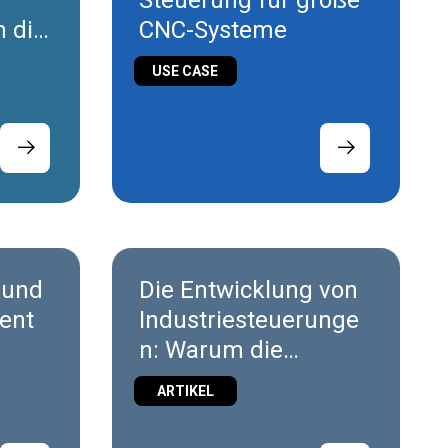
Steuerung für große
m die
CNC-Systeme
USE CASE
 und
Die Entwicklung von
ent
Industriesteuerunge
n: Warum die
 die
Zukunft im Edge
ARTIKEL
eit?
Computing liegt