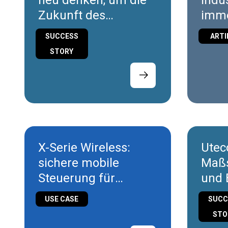
neu denken, um die
Indu
Zukunft des
imm
Produkts zu
die
SUCCESS
ARTI
gestalten
Masc
STORY
r ne
X-Serie Wireless:
Utec
sichere mobile
Maßs
Steuerung für
und 
Robotik und
im i
USE CASE
SUCC
Intralogistik
Druc
STO