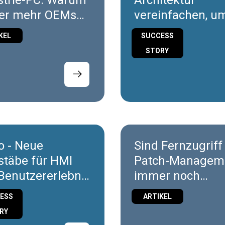
strie-PC: Warum
Architektur
er mehr OEMs
vereinfachen, u
Zukunft der
KEL
SUCCESS
hinenarchitektu
Maschinen zu
STORY
u überdenken
gestalten
o - Neue
Sind Fernzugriff
täbe für HMI
Patch-Managem
Benutzererlebnis
immer noch
ndustriellen
entscheidend für
ESS
ARTIKEL
k
OT-Cybersicherh
RY