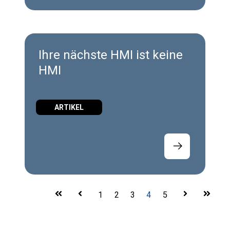
Ihre nächste HMI ist keine
HMI
ARTIKEL
First
Prev
1
2
3
4
5
Next
Last