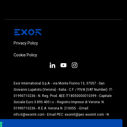
Privacy Policy
Cookie Policy
Exor International S.p.A. - via Monte Fiorino 13, 37057 - San
Giovanni Lupatoto (Verona) - Italia - C.F. / P.IVA (VAT Number) IT-
01990710236 - N. Reg. Prod. AEE IT18050000010399 - Capitale
Sociale Euro 3.895.400 i.v. - Registro Imprese di Verona: N.
01990710236 - R.E.A. Verona N. 210055 - Email:
info.it@exorint.com
-
Email PEC:
exorint@pec.exorint.com
- N.
Reg. Prod. Pile: IT1870P00004845