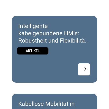
Intelligente
kabelgebundene HMIs:
Robustheit und Flexibilität
vereint in X7 und X10
ARTIKEL
Kabellose Mobilität in