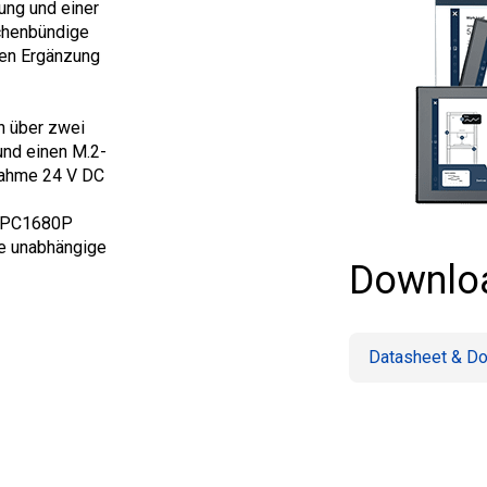
ung und einer
ächenbündige
ten Ergänzung
n über zwei
und einen M.2-
fnahme 24 V DC
 IPC1680P
te unabhängige
Downlo
Datasheet & D