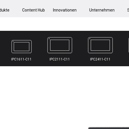
dukte
Content Hub
Innovationen
Unternehmen
IPC1611-C11
IPC2111-C11
IPC2411-C11