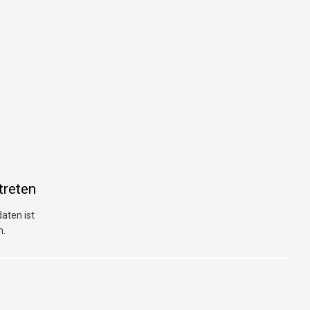
treten
aten ist
n.