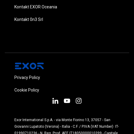
Kontakt EXOR Oceania
Kontakt 0n3 Srl
Privacy Policy
Cookie Policy
Exor International S.p.A. - via Monte Fiorino 13, 37057 - San
Giovanni Lupatoto (Verona) - Italia - C.F. / P.IVA (VAT Number) IT-
01990710236 - N. Reg. Prod. AEE IT18050000010399 - Capitale