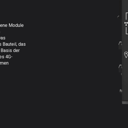
dene Module
n
Das
 Bauteil, das
 Basis der
ses 4G-
emen