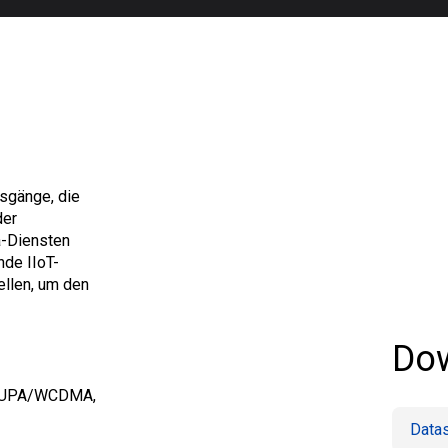
usgänge, die
der
a-Diensten
de IIoT-
llen, um den
Do
HSUPA/WCDMA,
Data