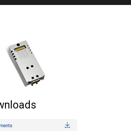
wnloads
ments