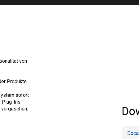
ionalität von
 der Produkte
system sofort
e Plug-Ins
Do
n vorgesehen.
Docu