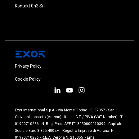
Kontakt 0n3 Srl
Privacy Policy
Cookie Policy
Exor International S.p.A. - via Monte Fiorino 13, 37057 - San
Giovanni Lupatoto (Verona) - Italia - C.F. / P.IVA (VAT Number) IT-
01990710236 - N. Reg. Prod. AEE IT18050000010399 - Capitale
Sociale Euro 3.895.400 i.v. - Registro Imprese di Verona: N.
01990710236 - R.E.A. Verona N. 210055 - Email: