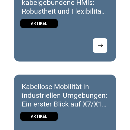
kabelgebundene HMIs:
Robustheit und Flexibilität
vereint in X7 und X10
ARTIKEL
Kabellose Mobilität in
industriellen Umgebungen:
Ein erster Blick auf X7/X10
Wireless
ARTIKEL