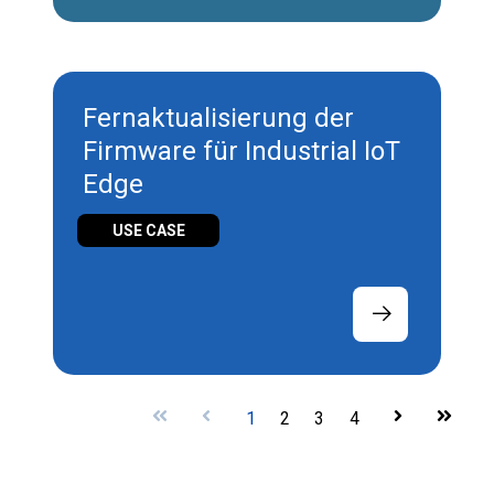
Fernaktualisierung der
Firmware für Industrial IoT
Edge
USE CASE
First
Prev
1
2
3
4
Next
Last