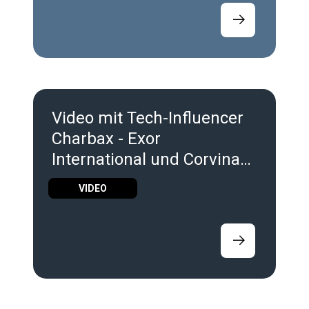
Video mit Tech-Influencer
Charbax - Exor
International und Corvina
auf der SPS Nürnberg 2025
VIDEO
unter die Lupe genommen