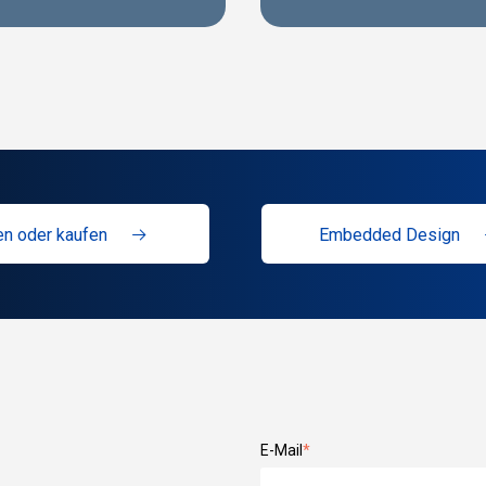
n oder kaufen
Embedded Design
E-Mail
*