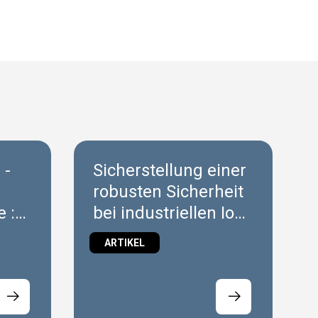
 -
Sicherstellung einer
robusten Sicherheit
 :
bei industriellen IoT-
Plattformen: Ein
ARTIKEL
Leitfaden für
Maschinenbauer