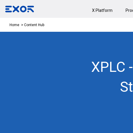
X Platform
Pro
Content Hub
Home
XPLC -
S