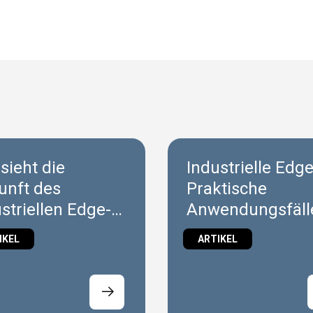
sieht die
Industrielle Edge
unft des
Praktische
striellen Edge-
Anwendungsfälle
puting aus?
CNC
IKEL
ARTIKEL