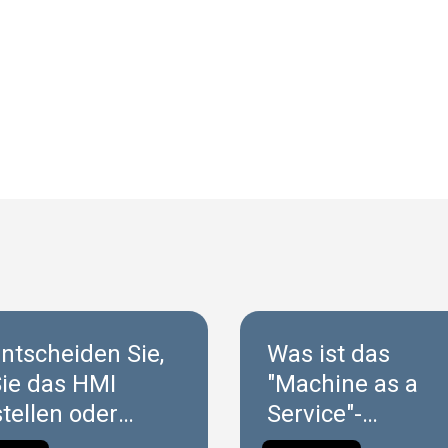
ntscheiden Sie,
Was ist das
Sie das HMI
"Machine as a
tellen oder
Service"-
en sollten
Geschäftsmodel