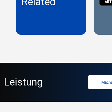
Related
ART
Leistung
Mache