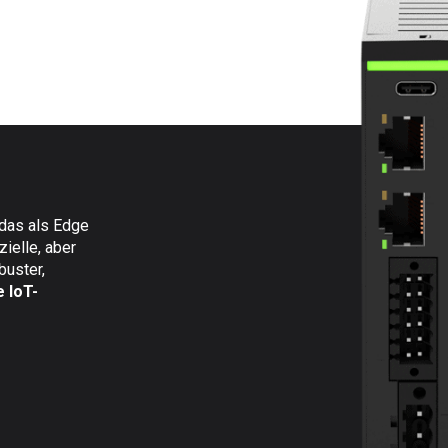
 das als Edge
ielle, aber
buster,
e IoT-