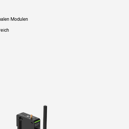
nalen Modulen
reich