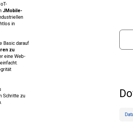
IoT-
on
JMobile-
ndustriellen
htlos in
e Basic darauf
uren zu
er eine Web-
einfacht.
grität
s
Do
n Schritte zu
.
Dat