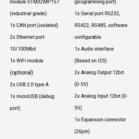
module STM32MP157
(programming port)
(industrial grade)
1x Serial port RS232,
1x CAN port (isolated)
RS422, RS485, software
2x Ethernet port
configurable
10/100Mbit
1x Audio interface
1x WiFi module
(Based on I2S)
(optional)
2x Analog Output 12bit
(0-5V)
2x USB 2.0 type A
2x Analog Input 12bit (0-
1x microUSB (debug
5V)
port)
1x Expansion connector
(26pin)