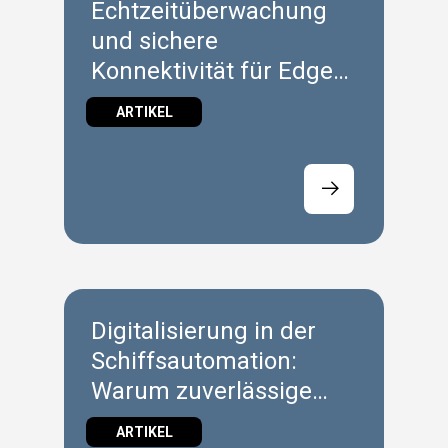
Echtzeitüberwachung
und sichere
Konnektivität für Edge-
Geräte
ARTIKEL
Digitalisierung in der
Schiffsautomation:
Warum zuverlässige
Edge-Systeme auf See
ARTIKEL