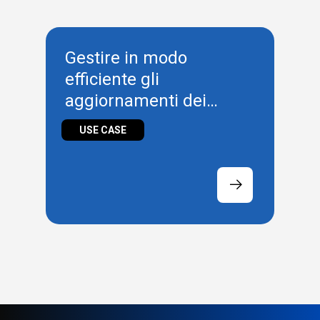
Gestire in modo
efficiente gli
aggiornamenti dei
progetti JMobile sulle
USE CASE
macchine