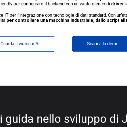
riendly per configurare il backend con un vasto elenco di
driver
 IT per l'integrazione con tecnologie di dati standard. Con un'a
lità
per controllare una macchina industriale, dallo script 
Guarda il webinar
Scarica la demo
i guida nello sviluppo di