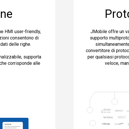
one
Proto
ne HMI user-friendly,
JMobile offre un vas
zioni consentono di
supporto multiproto
dati delle righe.
simultaneamente 
convertitore di proto
per qualsiasi protoc
nalizzabile, supporta
veloce, mant
che corrisponde alle