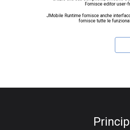
Fornisce editor user-f
JMobile Runtime fornisce anche interfacce
fornisce tutte le funziona
Princip