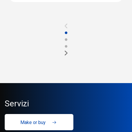
<
●
●
●
>
Servizi
Make or buy