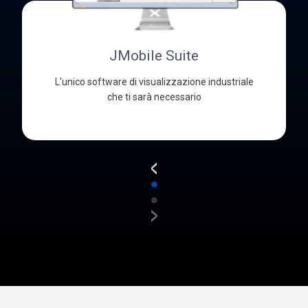
JMobile Suite
L'unico software di visualizzazione industriale
che ti sarà necessario
<
●
●
>