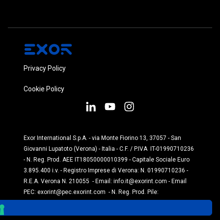
Privacy Policy
Cookie Policy
Exor International S.p.A. - via Monte Fiorino 13, 37057 - San
Giovanni Lupatoto (Verona) - Italia - C.F. / P.IVA IT-01990710236
- N. Reg. Prod. AEE IT18050000010399 - Capitale Sociale Euro
3.895.400 i.v. - Registro Imprese di Verona: N. 01990710236 -
R.E.A. Verona N. 210055 - Email:
info.it@exorint.com
- Email
PEC:
exorint@pec.exorint.com
- N. Reg. Prod. Pile:
IT1870P00004845