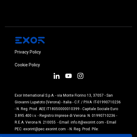
Privacy Policy
Cookie Policy
Exor International S.p.A. - via Monte Fiorino 13, 37057 - San
Giovanni Lupatoto (Verona) - Italia - C.F. / P.IVA IT-01990710236
- N. Reg. Prod. AEE IT18050000010399 - Capitale Sociale Euro
3.895.400 i.v. - Registro Imprese di Verona: N. 01990710236 -
R.E.A. Verona N. 210055 - Email:
info.it@exorint.com
- Email
PEC:
exorint@pec.exorint.com
- N. Reg. Prod. Pile:
IT1870P00004845