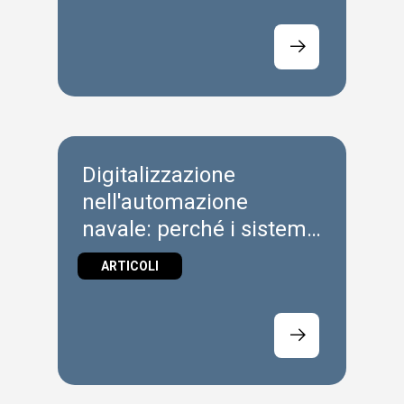
Digitalizzazione
nell'automazione
navale: perché i sistemi
edge affidabili sono
ARTICOLI
importanti in mare