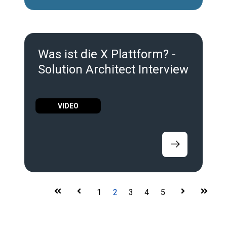
Was ist die X Plattform? -
Solution Architect Interview
VIDEO
First
Prev
1
2
3
4
5
Next
Last