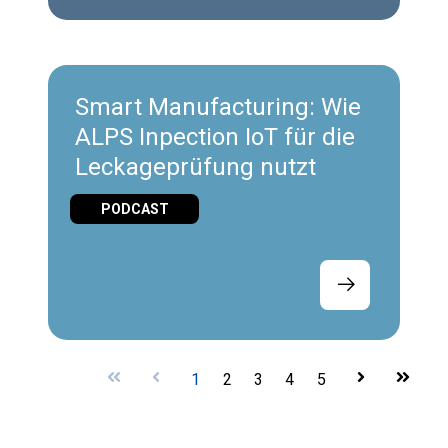
Smart Manufacturing: Wie
ALPS Inpection IoT für die
Leckageprüfung nutzt
PODCAST
First
Prev
1
2
3
4
5
Next
Last