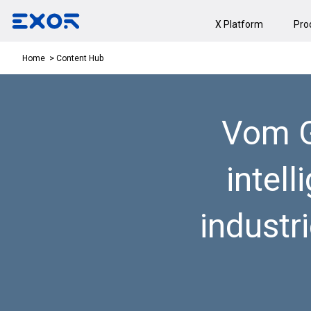
X Platform
Pro
Content Hub
Home
Vom G
intel
industr