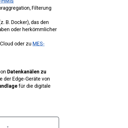
-HMIs
oraggregation, Filterung
(z. B. Docker), das den
gaben oder herkömmlicher
 Cloud oder zu
MES-
 von
Datenkanälen zu
lle der Edge-Geräte von
undlage
für die digitale