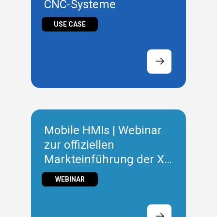
CNC-Systeme
USE CASE
Mobile HMIs | Webinar
zur offiziellen
Markteinführung der X-
Serie
WEBINAR