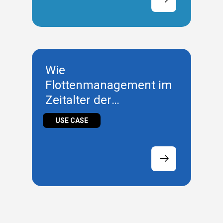
Wie
Flottenmanagement im
Zeitalter der
Digitalisierung die
USE CASE
Effizienz, Skalierbarkeit
und Rentabilität steigert