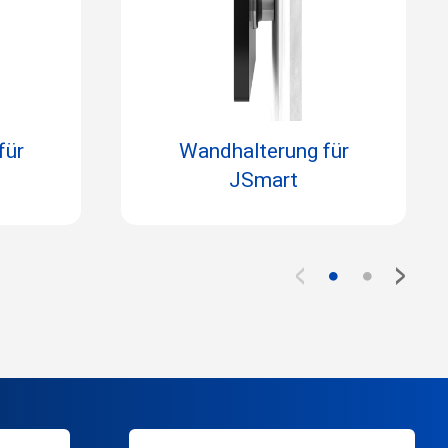
für
Wandhalterung für
JSmart
<
>
●
●