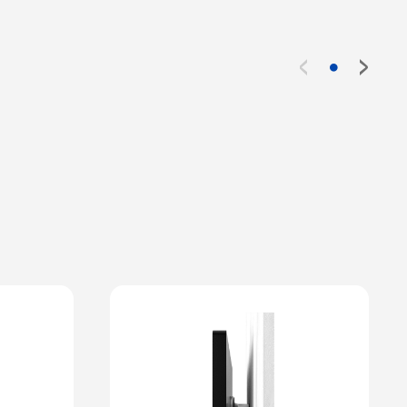
<
>
●