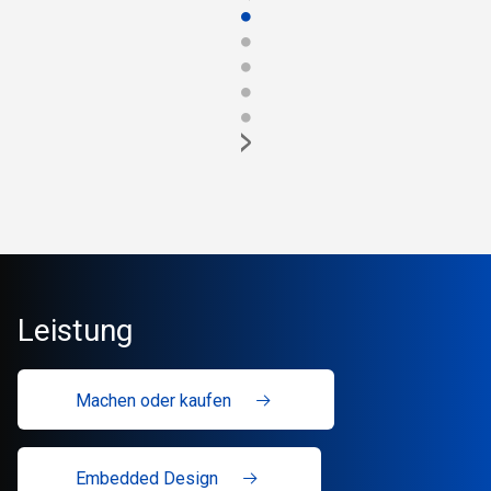
●
●
●
●
●
>
Leistung
Machen oder kaufen
Embedded Design