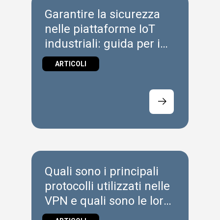
Garantire la sicurezza
nelle piattaforme IoT
industriali: guida per i
costruttori di macchine
ARTICOLI
Quali sono i principali
protocolli utilizzati nelle
VPN e quali sono le loro
differenze in termini di