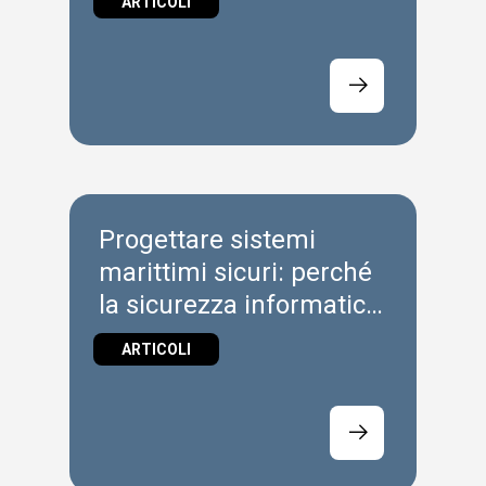
ARTICOLI
sicurezza?
Progettare sistemi
marittimi sicuri: perché
la sicurezza informatica
è una disciplina
ARTICOLI
ingegneristica