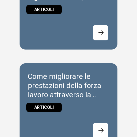
Industrie 4.0?
ARTICOLI
Come migliorare le
prestazioni della forza
lavoro attraverso la
formazione e la
ARTICOLI
validazione virtuali