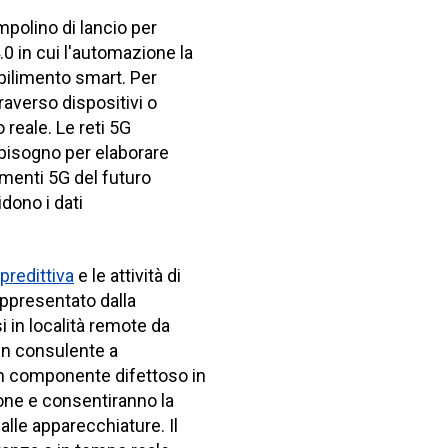
mpolino di lancio per
.0 in cui l'automazione la
bilimento smart. Per
raverso dispositivi o
reale. Le reti 5G
à bisogno per elaborare
limenti 5G del futuro
dono i dati
redittiva
e le attività di
ppresentato dalla
 in località remote da
 un consulente a
un componente difettoso in
ione e consentiranno la
alle apparecchiature. Il