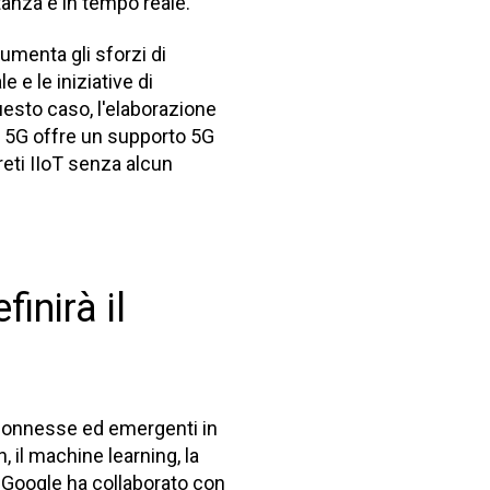
tanza e in tempo reale.
aumenta gli sforzi di
le e le iniziative di
uesto caso, l'elaborazione
a 5G offre un supporto 5G
reti IIoT senza alcun
inirà il
rconnesse ed emergenti in
n, il machine learning, la
i Google ha collaborato con