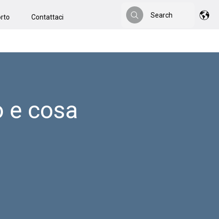
Search
rto
Contattaci
Search
o e cosa