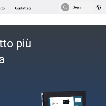
Search
rto
Contattaci
Search
tto più
a