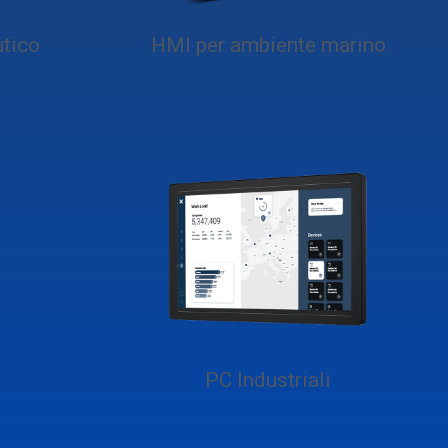
tico
HMI per ambiente marino
PC Industriali