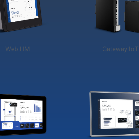
Web HMI
Gateway IoT