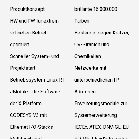
Produktkonzept
brillante 16.000.000
HW und FW für extrem
Farben
schnellen Betrieb
Beständig gegen Kratzer,
optimiert
UV-Strahlen und
Schneller System- und
Chemikalien
Projektstart
Netzwerke mit
Betriebssystem Linux RT
unterschiedlichen IP-
JMobile - die Software
Adressen
der X Platform
Erweiterungsmodule zur
CODESYS V3 mit
Systemerweiterung
Ethernet I/O-Stacks
IECEx, ATEX, DNV-GL, EU
Multitouch und
RO MR, Lloyd's Register,