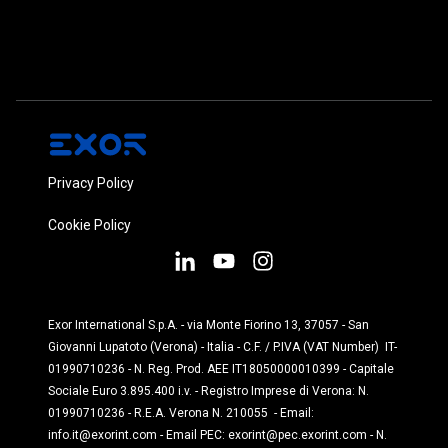
Privacy Policy
Cookie Policy
Exor International S.p.A. - via Monte Fiorino 13, 37057 - San
Giovanni Lupatoto (Verona) - Italia - C.F. / P.IVA (VAT Number) IT-
01990710236 - N. Reg. Prod. AEE IT18050000010399 - Capitale
Sociale Euro 3.895.400 i.v. - Registro Imprese di Verona: N.
01990710236 - R.E.A. Verona N. 210055 - Email:
info.it@exorint.com
-
Email PEC:
exorint@pec.exorint.com
- N.