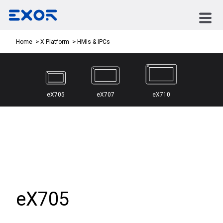
HMIs & IPCs
Home
X Platform
eX705
eX707
eX710
eX705