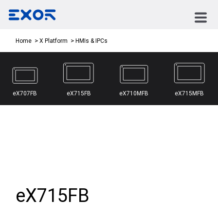
HMIs & IPCs
Home
X Platform
eX707FB
eX715FB
eX710MFB
eX715MFB
eX715FB