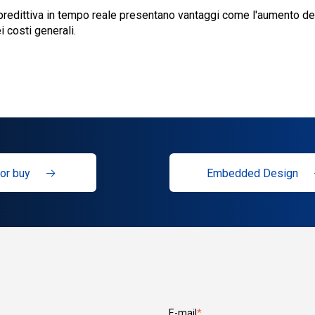
redittiva in tempo reale presentano vantaggi come l'aumento dell
 costi generali.
or buy
Embedded Design
E-mail
*