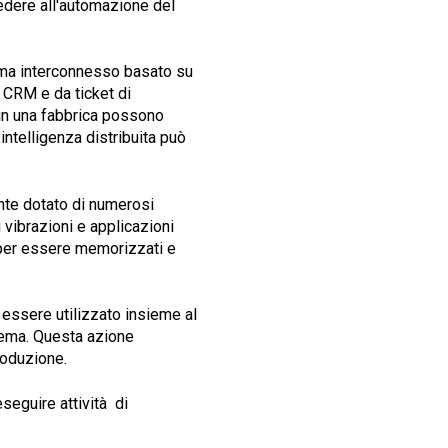
ocedere all'automazione del
ema interconnesso basato su
 CRM e da ticket di
e in una fabbrica possono
intelligenza distribuita può
nte dotato di numerosi
vibrazioni e applicazioni
e per essere memorizzati e
 essere utilizzato insieme al
stema. Questa azione
roduzione.
seguire attività di