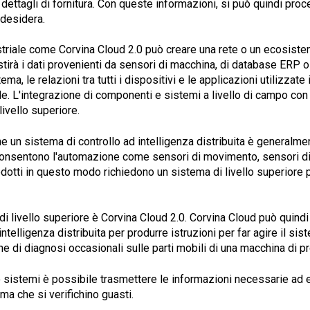
 di dettagli di fornitura. Con queste informazioni, si può quindi pr
 desidera.
striale come Corvina Cloud 2.0 può creare una rete o un ecosist
irà i dati provenienti da sensori di macchina, di database ERP o
ema, le relazioni tra tutti i dispositivi e le applicazioni utilizzat
e. L'integrazione di componenti e sistemi a livello di campo con 
ivello superiore.
 un sistema di controllo ad intelligenza distribuita è generalme
consentono l'automazione come sensori di movimento, sensori di 
rodotti in questo modo richiedono un sistema di livello superior
i livello superiore è Corvina Cloud 2.0. Corvina Cloud può quindi
telligenza distribuita per produrre istruzioni per far agire il si
 di diagnosi occasionali sulle parti mobili di una macchina di p
sistemi è possibile trasmettere le informazioni necessarie ad e
a che si verifichino guasti.