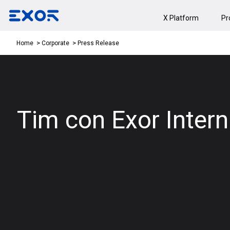
X Platform
Pr
Press Release
Home
Corporate
Tim con Exor Intern