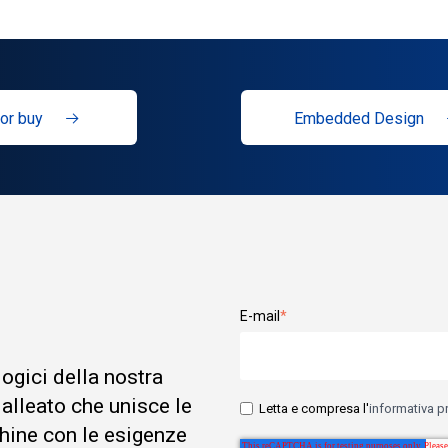
or buy
Embedded Design
E-mail
*
logici della nostra
 alleato che unisce le
Letta e compresa l'
informativa p
hine con le esigenze