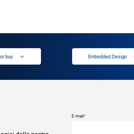
or buy
Embedded Design
E-mail
*