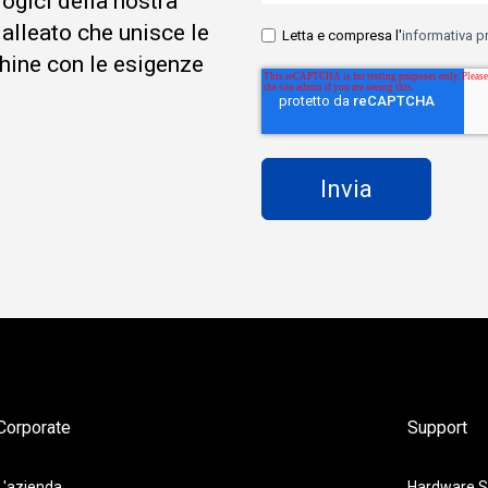
logici della nostra
 alleato che unisce le
Letta e compresa l'
informativa p
hine con le esigenze
Corporate
Support
L'azienda
Hardware S