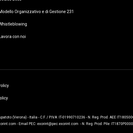
Modello Organizzativo e di Gestione 231
Whistleblowing
Lavora con noi
olicy
olicy
Lupatoto (Verona) - Italia - C.F. / P.IVA IT-01990710236 - N. Reg. Prod. AEE IT18050
xorint.com
- Email PEC:
exorint@pec.exorint.com
- N. Reg. Prod. Pile: IT1870P00