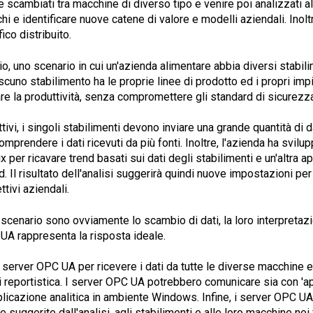
cambiati tra macchine di diverso tipo e venire poi analizzati al 
rechi e identificare nuove catene di valore e modelli aziendali. I
co distribuito.
uno scenario in cui un'azienda alimentare abbia diversi stabilim
scuno stabilimento ha le proprie linee di prodotto ed i propri imp
are la produttività, senza compromettere gli standard di sicurezz
ivi, i singoli stabilimenti devono inviare una grande quantità di d
prendere i dati ricevuti da più fonti. Inoltre, l'azienda ha svilu
x per ricavare trend basati sui dati degli stabilimenti e un'altra 
 Il risultato dell'analisi suggerirà quindi nuove impostazioni per
ttivi aziendali.
 scenario sono ovviamente lo scambio di dati, la loro interpretazi
 UA rappresenta la risposta ideale.
 server OPC UA per ricevere i dati da tutte le diverse macchine e 
di reportistica. I server OPC UA potrebbero comunicare sia con 'ap
licazione analitica in ambiente Windows. Infine, i server OPC UA
e suggerite dall'analisi, agli stabilimenti e alle loro macchine nei