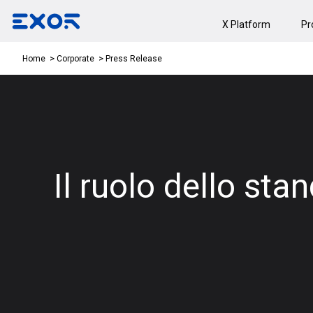
X Platform
Pr
Press Release
Home
Corporate
Il ruolo dello st