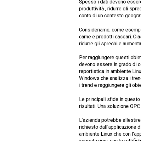
Spesso i dati devono essere s
produttività , ridurre gli sp
conto di un contesto geografi
Consideriamo, come esempio, 
carne e prodotti caseari. Cia
ridurre gli sprechi e aument
Per raggiungere questi obiett
devono essere in grado di com
reportistica in ambiente Linu
Windows che analizza i trend.
i trend e raggiungere gli obie
Le principali sfide in questo
risultati. Una soluzione OPC
L'azienda potrebbe allestire
richiesto dall'applicazione 
ambiente Linux che con l'app
impostazioni, con le rettifich