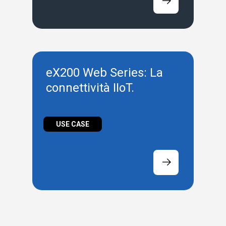
eX200 Web Series: La
connettività IIoT.
USE CASE