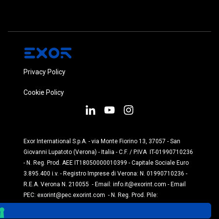
Privacy Policy
Cookie Policy
Exor International S.p.A. - via Monte Fiorino 13, 37057 - San
Giovanni Lupatoto (Verona) - Italia - C.F. / P.IVA IT-01990710236
- N. Reg. Prod. AEE IT18050000010399 - Capitale Sociale Euro
3.895.400 i.v. - Registro Imprese di Verona: N. 01990710236 -
R.E.A. Verona N. 210055 - Email:
info.it@exorint.com
- Email
PEC:
exorint@pec.exorint.com
- N. Reg. Prod. Pile:
IT1870P00004845