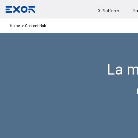
X Platform
Pr
Content Hub
Home
La mo