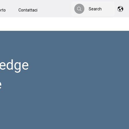
Search
rto
Contattaci
Search
l'edge
e