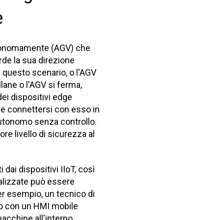
e
utonomamente (AGV) che
rde la sua direzione
n questo scenario, o l'AGV
ane o l'AGV si ferma,
dei dispositivi edge
e connettersi con esso in
 autonomo senza controllo.
re livello di sicurezza al
 dai dispositivi IIoT, così
alizzate può essere
er esempio, un tecnico di
to con un HMI mobile
macchine all'interno