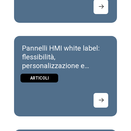
Pannelli HMI white label:
flessibilità,
personalizzazione e
controllo del marchio
ARTICOLI