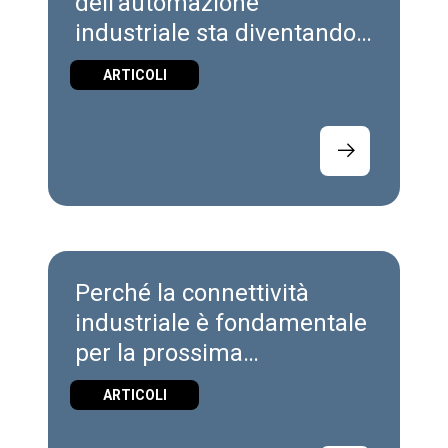
dell'automazione
industriale sta diventando
"software-defined"
ARTICOLI
Perché la connettività
industriale è fondamentale
per la prossima
generazione di piattaforme
ARTICOLI
energetiche mobile