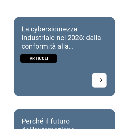
La cybersicurezza
industriale nel 2026: dalla
conformità alla
responsabilità per l'intero
ARTICOLI
ciclo di vita
Perché il futuro