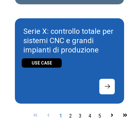
Serie X: controllo totale per
sistemi CNC e grandi
impianti di produzione
USE CASE
First
Prev
1
2
3
4
5
Next
Last