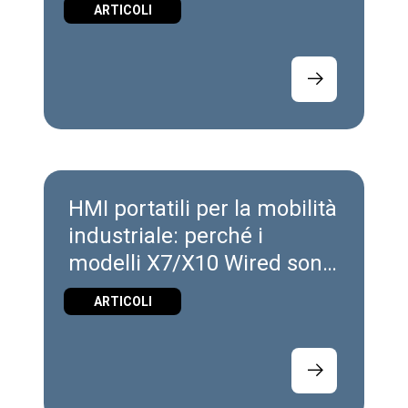
ARTICOLI
HMI portatili per la mobilità
industriale: perché i
modelli X7/X10 Wired sono
lo starting point ideale
ARTICOLI